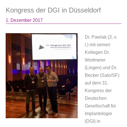
Kongress der DGI in Düsseldorf
1. Dezember 2017
Dr. Pawlak (3. v.
l.) mit seinen
Kollegen Dr.
Wortmeier
(Lingen) und Dr.
Becker (Salo/SF)
auf dem 31.
Kongress der
Deutschen
Gesellschaft für
Implantologie
(DGI) in