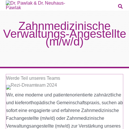
Zum
Inhalt
springen
Zahnmedizinische
Verwaltungs-Angestellte
(m/w/d)
Werde Teil unseres Teams
Wir, eine moderne und patientenorientierte zahnärztliche
und kieferorthopädische Gemeinschaftspraxis, suchen ab
sofort eine engagierte und erfahrene Zahnmedizinische
Fachangestellte (m/w/d) oder Zahnmedizinische
Verwaltungsangestellte (m/w/d) zur Verstärkung unseres