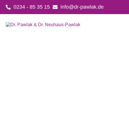
Zum
0234 - 85 35 15
info@dr-pawlak.de
Inhalt
springen